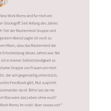
 New Work Moms sind für mich ein
r Glücksgriff. Seit Anfang des Jahres
ich Teil der Mastermind-Gruppe und
 gestern Abend sagte ich noch zu
em Mann, dass das Mastermind die
e Entscheidung dieses Jahres war. Nie
 ich in meiner Selbstständigkeit so
 starke Gruppe von Frauen um mich
t, die sich gegenseitig unterstützt,
volles Feedback gibt, Mut zuspricht
üreinander da ist. Bitte lass sie nie
n! Was wäre das Leben ohne euch?
Work Moms: ihr rockt. Aber sowas von!
“