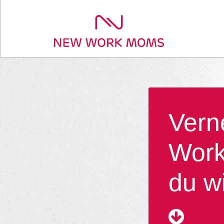
Vern
Work
du wi