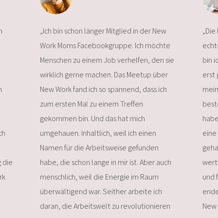
h
„
Ich bin schon länger Mitglied in der New
„
Die
Work Moms Facebookgruppe. Ich möchte
echte
Menschen zu einem Job verhelfen, den sie
bin 
wirklich gerne machen. Das Meetup über
erst
h
New Work fand ich so spannend, dass ich
mein
e
zum ersten Mal zu einem Treffen
best
gekommen bin. Und das hat mich
habe
ch
umgehauen. Inhaltlich, weil ich einen
eine
Namen für die Arbeitsweise gefunden
gehab
 die
habe, die schon lange in mir ist. Aber auch
wert
rk
menschlich, weil die Energie im Raum
und f
überwältigend war. Seither arbeite ich
ende
daran, die Arbeitswelt zu revolutionieren
New 