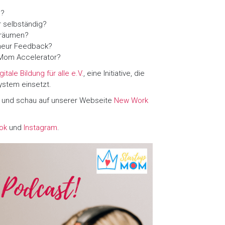
h?
r selbständig?
räumen?
eneur Feedback?
 Mom Accelerator?
gitale Bildung für alle e.V.
, eine Initiative, die
system einsetzt.
 und schau auf unserer Webseite
New Work
ok
und
Instagram
.