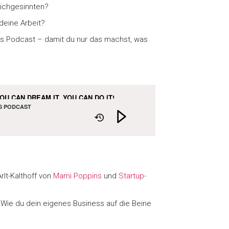
eichgesinnten?
deine Arbeit?
 Podcast – damit du nur das machst, was
YOU CAN DREAM IT, YOU CAN DO IT!
S PODCAST
rlt-Kalthoff von
Mami Poppins
und
Startup-
 – Wie du dein eigenes Business auf die Beine